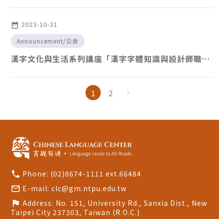
date_range
2023-10-31
Announcement
/
公告
漢字文化與生活系列講座「漢字字體知識與設計師職
涯」
1
2
Phone:
(02)8674-1111 ext.66484
call
E-mail:
clc@gm.ntpu.edu.tw
mail_outline
Address:
No. 151, University Rd., Sanxia Dist., New
flag
Taipei City 237303, Taiwan (R.O.C.)