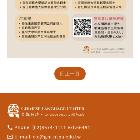
Phone:
(02)8674-1111 ext.66484
call
E-mail:
clc@gm.ntpu.edu.tw
mail_outline