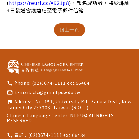
(
https://reurl.cc/A921g8
)，報名成功者，將於課前
3日發送會議連結至電子郵件信箱。
Phone:
(02)8674-1111 ext.66484
call
E-mail:
clc@gm.ntpu.edu.tw
mail_outline
Address:
No. 151, University Rd., Sanxia Dist., New
flag
Taipei City 237303, Taiwan (R.O.C.)
Chinese Language Center, NTPU© All RIGHTS
RESERVED
電話：
(02)8674-1111 ext.66484
call