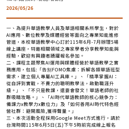
2026/05/26
一、為提升華語教學人員及華語相關系所學生，對於
AI應用、數位教學及媒體經營等面向之專業知能進修
管道，本校華語教學中心訂於115年6月-7月辦理5場
線上講座，特邀相關領域之專家學者分享教學知能與
經驗，歡迎有興趣者踴躍報名參加。
二、課程主題聚焦AI運用與媒體經營於華語教學之實
務應用，包括:「告别FOMO焦慮：拆解各類華語班型
需求，建立個人專屬AI工具庫。」、「精準掌握AI：
從自評到實戰，不費力的聰明教學法，啟動職涯升
級。」、「不只是教課，還要會發文！華語老師的社
群吸睛攻略。」、「AI時代華語教師的核心競争力：
備課力x教學力x數位力」及「如何善用AI時代特色經
營社群：避開風險,獲得聲量。」
三、本次活動全程採用Google Meet方式進行，請於
台灣時間115年6月5日(五)下午5時前完成線上報名