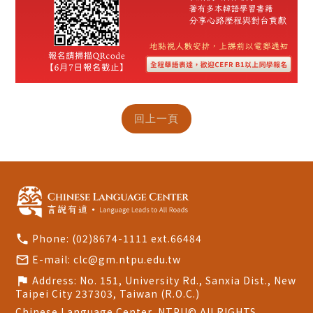
Phone:
(02)8674-1111 ext.66484
call
E-mail:
clc@gm.ntpu.edu.tw
mail_outline
Address:
No. 151, University Rd., Sanxia Dist., New
flag
Taipei City 237303, Taiwan (R.O.C.)
Chinese Language Center, NTPU© All RIGHTS