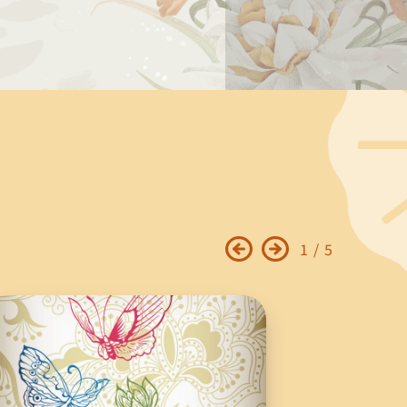
1
/
5