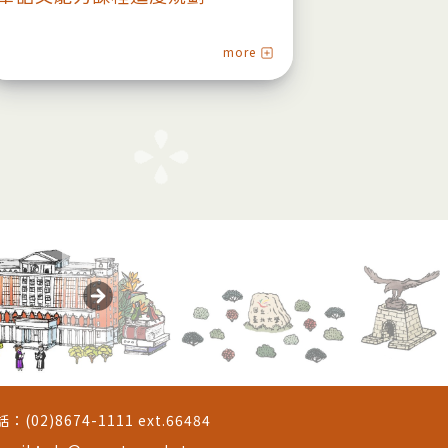
more
話：
(02)8674-1111 ext.66484