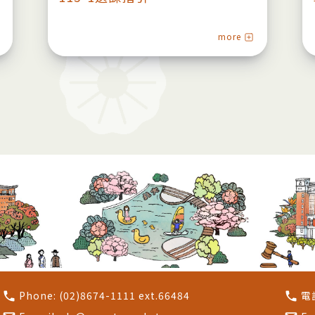
more
Phone:
(02)8674-1111 ext.66484
電
call
call