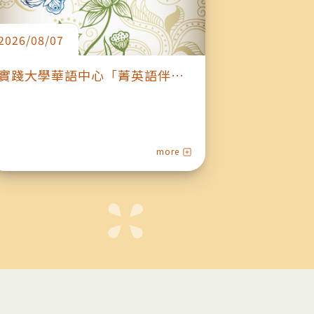
實踐大學華語中心「菁英語伴計
國立成功大
畫」招募
課教師專
第十班
more